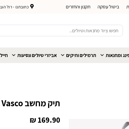
ת
ביטול עסקה
תקנון והחזרים
כתובתנו - רח' העצמאות 
חיפוש
עבור:
נג ומחנאות
תרמילים ותיקים
אביזרי טיולים ונסיעות
חייל
תיק מחשב Marco Polo Vasco
₪
169.90