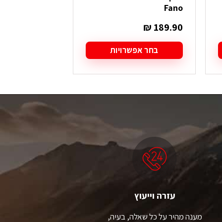
Spoleto
Fano
₪
279.90
₪
189.90
בחר אפשרויות
בחר אפש
למוצר
למוצר
זה
זה
יש
יש
מספר
מספר
סוגים.
סוגים.
ניתן
ניתן
לבחור
לבחור
את
את
האפשרויות
האפשרויות
בעמוד
בעמוד
המוצר
המוצר
עזרה וייעוץ
מענה מהיר על כל שאלה, בעיה,