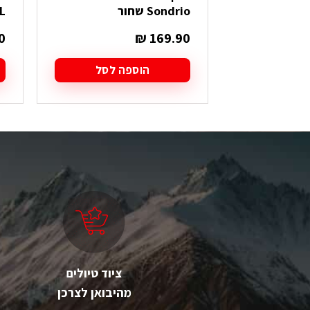
Sondrio שחור
L
0
₪
169.90
הוספה לסל
ל
ז
י
מ
סו
ני
ל
א
ה
ב
ה
ציוד טיולים
מהיבואן לצרכן