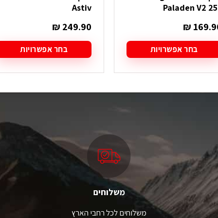
Astiv
Paladen V2 25
₪
249.90
₪
169.9
בחר אפשרויות
בחר אפשרויות
מוצר
למוצר
ה
זה
ש
יש
ספר
מספר
גים.
סוגים.
תן
ניתן
בחור
לבחור
ת
את
אפשרויות
האפשרויות
עמוד
בעמוד
מוצר
המוצר
משלוחים
משלוחים לכל רחבי הארץ