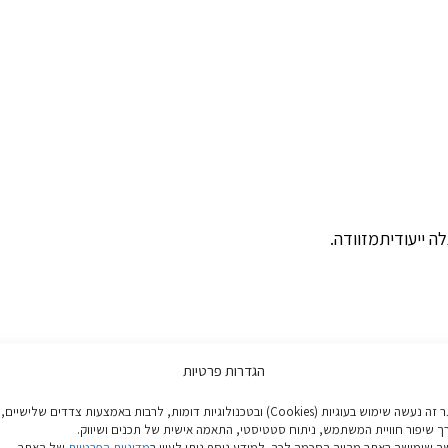
ה ייעודיתמזוודה.
הגדרות פרטיות
באתר זה נעשה שימוש בעוגיות (Cookies) ובטכנולוגיות דומות, לרבות באמצעות צדדים שלישיים,
ך שיפור חוויית המשתמש, ניתוח סטטיסטי, התאמה אישית של תכנים ושיווק.
 שימושך באתר מהווה הסכמה לכך. למידע נוסף ניתן לעיין ב
מדיניות הפרטיות
של האתר.