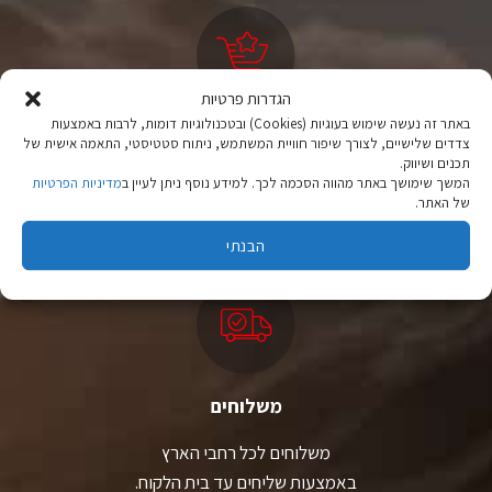
את
את
האפשרויות
האפשרויות
בעמוד
בעמוד
המוצר
המוצר
הגדרות פרטיות
באתר זה נעשה שימוש בעוגיות (Cookies) ובטכנולוגיות דומות, לרבות באמצעות
ציוד טיולים
צדדים שלישיים, לצורך שיפור חוויית המשתמש, ניתוח סטטיסטי, התאמה אישית של
תכנים ושיווק.
מהיבואן לצרכן
המשך שימושך באתר מהווה הסכמה לכך. למידע נוסף ניתן לעיין ב
מדיניות הפרטיות
של האתר.
יבוא ישיר לצד מותגים מובילים במחירים ללא תחרות.
הבנתי
משלוחים
משלוחים לכל רחבי הארץ
באמצעות שליחים עד בית הלקוח.