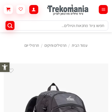
Ski
t
conten
חיפוש
עבור:
עמוד הבית
/
תרמילים ותיקים
/
תרמילי יום
פתח סרגל 