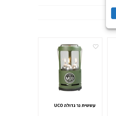
עששית נר גדולה UCO
גרלנדה עם 50 בתי נורה