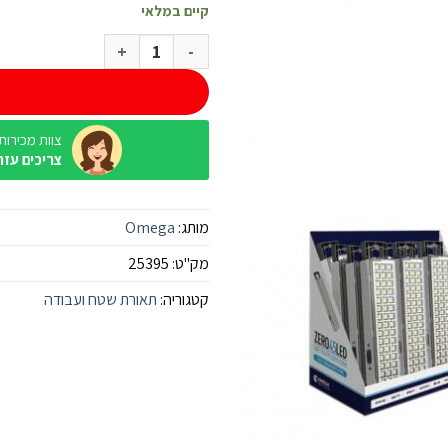
קיים במלאי
כמות של תאורת חירום ניידת 45 לדים Omega Zero
צוות מכירות / ine
צריכים עזר
מותג:
Omega
מק"ט:
25395
קטגוריה:
תאורת שטח ועבודה