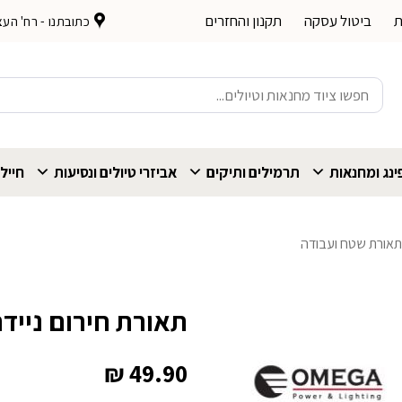
ת
ביטול עסקה
תקנון והחזרים
כתובתנו - רח' העצמאות 
חיפוש
עבור:
נג ומחנאות
תרמילים ותיקים
אביזרי טיולים ונסיעות
חייל
אורת שטח ועבודה
תאורת חירום ניידת 45 לדים ga Zero
₪
49.90