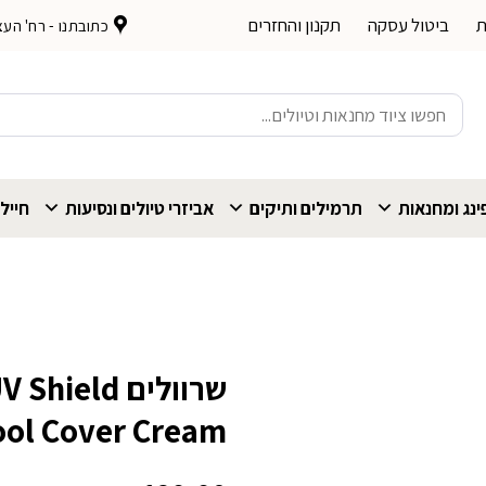
ת
ביטול עסקה
תקנון והחזרים
כתובתנו - רח' העצמאות 
חיפוש
עבור:
נג ומחנאות
תרמילים ותיקים
אביזרי טיולים ונסיעות
חייל
שרוולים ld
ool Cover Cream