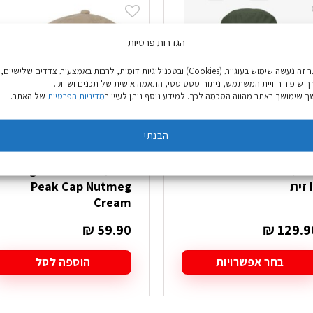
הגדרות פרטיות
באתר זה נעשה שימוש בעוגיות (Cookies) ובטכנולוגיות דומות, לרבות באמצעות צדדים שלישיים,
ך שיפור חוויית המשתמש, ניתוח סטטיסטי, התאמה אישית של תכנים ושיווק.
 שימושך באתר מהווה הסכמה לכך. למידע נוסף ניתן לעיין ב
מדיניות הפרטיות
של האתר.
הבנתי
כובע CTR Summit Pack-
כובע Regatta Pack It
ית
Peak Cap Nutmeg
Cream
₪
59.90
₪
129.9
בחר אפשרויות
הוספה לסל
מוצר
ה