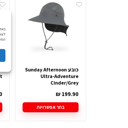
לצור
המשך
כובע Sunday Afternoon
Ultra-Adventure
It ז
Cinder/Grey
0
₪
199.90
בחר אפשרויות
למוצר
ל
זה
ז