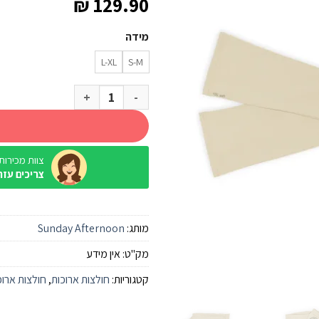
₪
129.90
מידה
L-XL
S-M
כמות של שרוולים Sunday Afternoon UV Shield Cool Cover Cream
צוות מכירות / ine
צריכים עזר
מותג:
Sunday Afternoon
מק"ט:
אין מידע
קטגוריות:
חולצות ארוכות
,
חולצות ארוכ