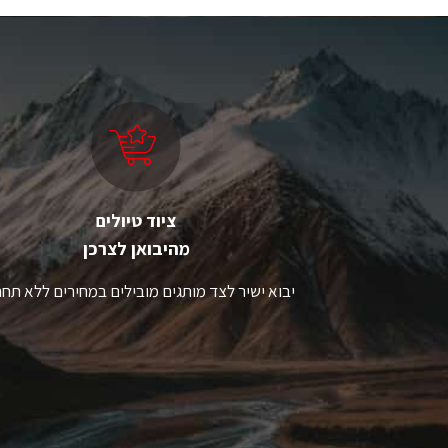
יש
י
מספר
מ
סוגים.
סו
ניתן
ני
לבחור
ל
את
א
האפשרויות
ה
בעמוד
ב
המוצר
ה
ציוד טיולים
מהיבואן לצרכן
יבוא ישיר לצד מותגים מובילים במחירים ללא תחר