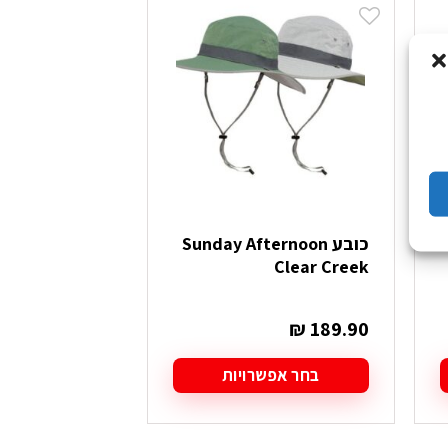
כובע Sunday Afternoon
כובע nded
Cap
Clear Creek
₪
59.90
₪
189.90
בחר אפשרויות
בחר אפש
למוצר
למוצר
זה
זה