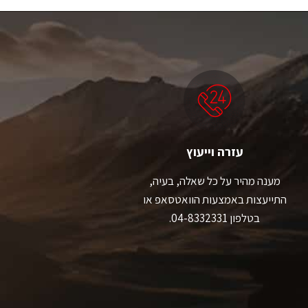
יש
יש
מספר
מספר
סוגים.
סוגים.
ניתן
ניתן
לבחור
לבחור
את
את
האפשרויות
האפשרויות
בעמוד
בעמוד
המוצר
המוצר
עזרה וייעוץ
מענה מהיר על כל שאלה, בעיה,
התייעצות באמצעות הוואטסאפ או
בטלפון 04-8332331.