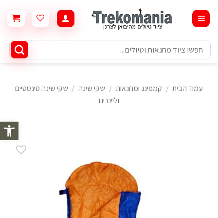
Ski
t
conten
חיפוש
עבור:
עמוד הבית
/
קמפינג ומחנאות
/
שקי שינה
/
שקי שינה סינטטיים
וליינרים
פתח סרגל 