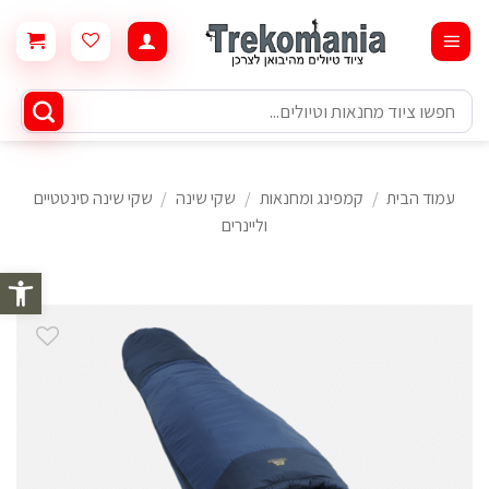
Ski
t
conten
חיפוש
עבור:
עמוד הבית
/
קמפינג ומחנאות
/
שקי שינה
/
שקי שינה סינטטיים
וליינרים
פתח סרגל 