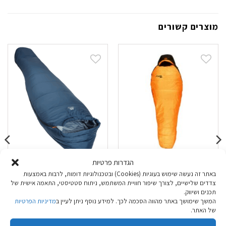
מוצרים קשורים
הגדרות פרטיות
שק שינה Outdoor
שק שינה Mountain
באתר זה נעשה שימוש בעוגיות (Cookies) ובטכנולוגיות דומות, לרבות באמצעות
Equipment Lunar II
Yukon 800
צדדים שלישיים, לצורך שיפור חוויית המשתמש, ניתוח סטטיסטי, התאמה אישית של
Long כחול
תכנים ושיווק.
המשך שימושך באתר מהווה הסכמה לכך. למידע נוסף ניתן לעיין ב
מדיניות הפרטיות
₪
499.90
₪
519.90
של האתר.