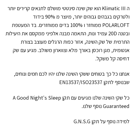
ה Klimatic III הוא שק שינה סינטטי מושלם לתנאים קרירים יותר
ולטרקים בגבהים גבוהים יותר, מיוצר מ 90% בידוד
POLARLOFT
ממוחזר ו 100% בדים ממוחזרים. בד המעטפת
ובטנה 20D עמיד ונוח, התאמה מבנה אלפיני ממקסם את היעילות
התרמית של שק השינה, אזור כפות הרגלים מעוצב בצורת
אנטומית, מגן רוכסן באורך מלא וצווארון משולב. מגיע עם שק
דחיסה קל משקל.
אנחנו כל כך בטוחים ששקי השינה שלנו יהיו לכם חמים ונוחים,
שבנוסף לתקן EN13537/ISO23537
כל שקי השינה שלנו מגיעים עם תקן A Good Night's Sleep
Guaranteed נוסף שלנו.
למידה נוסף על תקן G.N.S.G