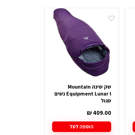
המלאי
שק שינה Mountain
שק שינה
Equipment Lunar l נשים
gonfly Micro
סגול
₪
179.90
₪
409.00
הוספה לסל
בחר אפש