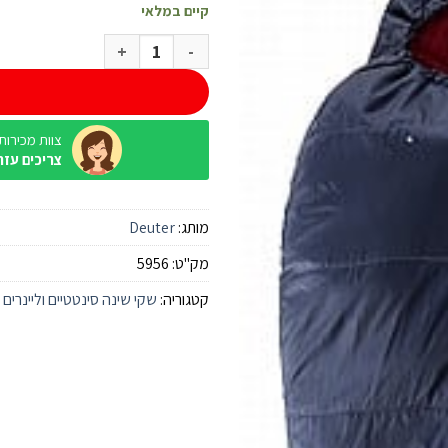
קיים במלאי
כמות של שק שינה Deuter Dreamlite
צוות מכירות / ine
צריכים עזר
מותג:
Deuter
מק"ט:
5956
קטגוריה:
שקי שינה סינטטיים וליינרים