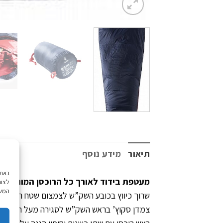
תיאור
מידע נוסף
מעטפת בידוד לאורך כל הרוכסן המונע כני
לצור
המשך
שרוך כיווץ בכובע השק”ש לצמצום שטח הראש והפנ
צמדן סקוץ’ בראש השק”ש לסגירה מעל ראש הרוכ