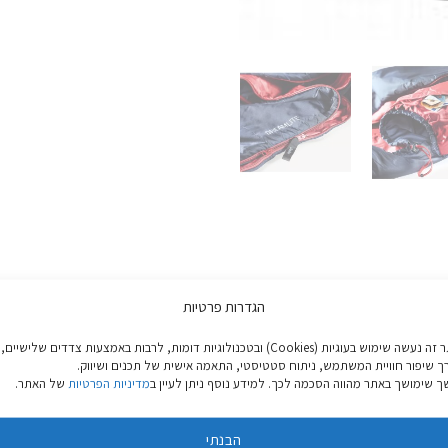
הגדרות פרטיות
באתר זה נעשה שימוש בעוגיות (Cookies) ובטכנולוגיות דומות, לרבות באמצעות צדדים שלישיים,
סה של אוויר קר מבחוץ פנימה ולהפך.
ך שיפור חוויית המשתמש, ניתוח סטטיסטי, התאמה אישית של תכנים ושיווק.
 שימושך באתר מהווה הסכמה לכך. למידע נוסף ניתן לעיין ב
מדיניות הפרטיות
של האתר.
ים ומניעת בריחה של אוויר חם החוצה וכניסת אוויר קר פנימה.
סן ומניעת פתיחה של הרוכסן בזמן השינה.
הבנתי