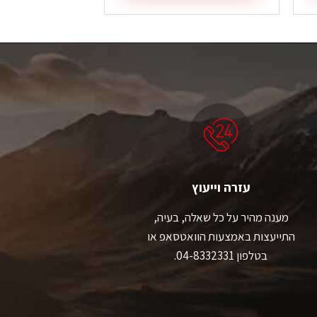
למוצר
זה
יש
מספר
סוגים.
ניתן
לבחור
את
האפשרויות
בעמוד
המוצר
עזרה וייעוץ
מענה מהיר על כל שאלה, בעיה,
התייעצות באמצעות הוואטסאפ או
בטלפון 04-8332331.