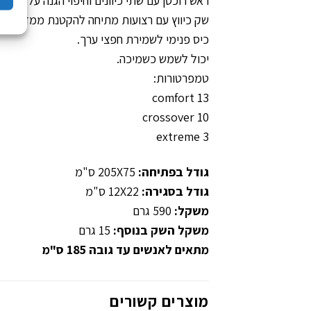
ראש רוכסן עם שתי כיוונים וחיפוי הגנה על הרוכסן
שק כיווץ עם רצועות מתיחה להקטנת ממדי השק
כיס פנימי לשמירת חפצי ערך.
יכול לשמש כשמיכה.
טמפרטורות:
comfort 13
crossover 10
extreme 3
גודל בפתיחה:
205X75 ס"מ
גודל בסגירה:
12X22 ס"מ
משקל:
590 גרם
משקל השק בנוסף:
15 גרם
מתאים לאנשים עד גובה 185 ס"מ
מוצרים קשורים