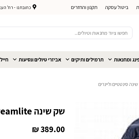
ת
ביטול עסקה
תקנון והחזרים
כתובתנו - רח' העצמאות 
חיפוש
עבור:
נג ומחנאות
תרמילים ותיקים
אביזרי טיולים ונסיעות
חייל
שינה סינטטיים וליינרים
שק שינה Deuter Dreamlite
₪
389.00