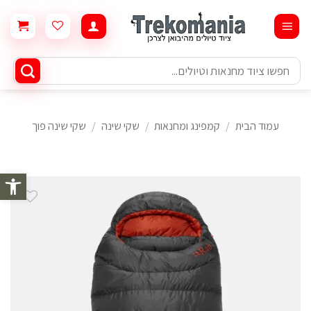
Ski
t
conten
חיפוש
עבור:
עמוד הבית
/
קמפינג ומחנאות
/
שקי שינה
/
שקי שינה פוך
פתח סרגל 