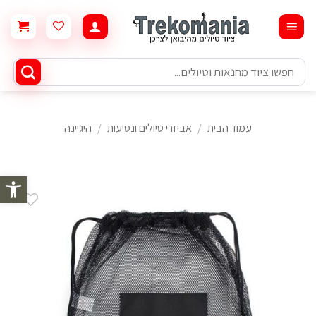
Ski
t
conten
חיפוש
עבור:
עמוד הבית
/
אביזרי טיולים ונסיעות
/
היגיינה
פתח סרגל 