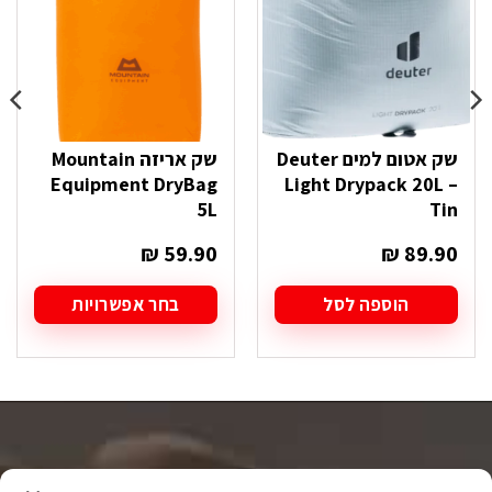
שק אטום למים Deuter
שק אריזה Mountain
Equipment DryBag
Light Drypack 20L –
5L
Tin
₪
59.90
₪
89.90
הוספה לסל
בחר אפשרויות
למוצר
זה
יש
מספר
סוגים.
ניתן
לבחור
את