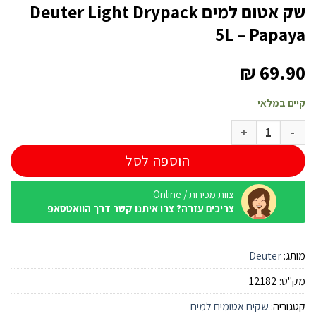
שק אטום למים Deuter Light Drypack
5L – Papaya
₪
69.90
קיים במלאי
כמות של שק אטום למים Deuter Light Drypack 5L - Papaya
הוספה לסל
צוות מכירות / Online
צריכים עזרה? צרו איתנו קשר דרך הוואטסאפ
מותג:
Deuter
מק"ט:
12182
קטגוריה:
שקים אטומים למים