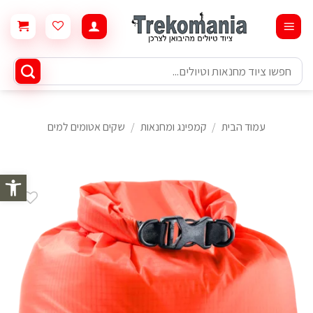
Ski
t
conten
חיפוש
עבור:
עמוד הבית
/
קמפינג ומחנאות
/
שקים אטומים למים
פתח סרגל 