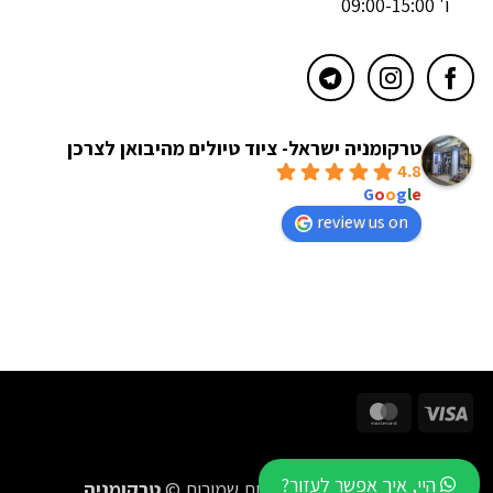
ו' 09:00-15:00
טרקומניה ישראל- ציוד טיולים מהיבואן לצרכן
4.8
powered by
G
o
o
g
l
e
review us on
MasterCard
Visa
היי, איך אפשר לעזור?
2016-2026 כל הזכויות שמורות ©
טרקומניה