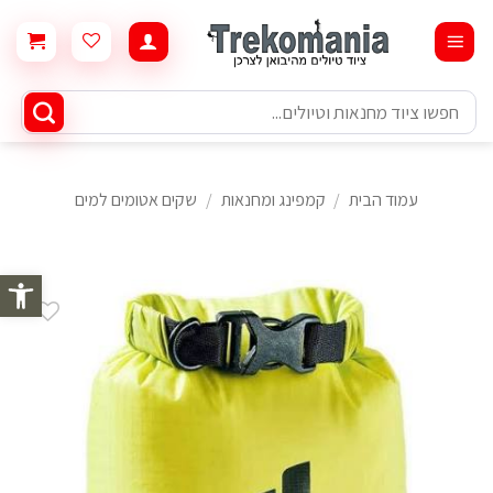
Ski
t
conten
חיפוש
עבור:
עמוד הבית
/
קמפינג ומחנאות
/
שקים אטומים למים
פתח סרגל 