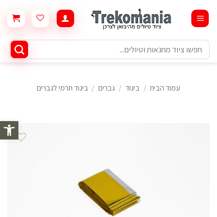
Ski
t
conten
חיפוש
עבור:
עמוד הבית
/
ביגוד
/
גברים
/
ביגוד תרמי לגברים
פתח סרגל 