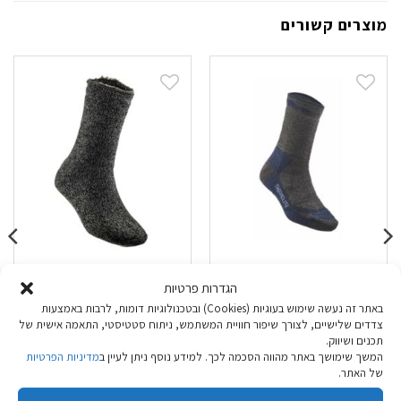
מוצרים קשורים
גרב Go Nature
גרב Go Nature
הגדרות פרטיות
Thermolite אפור
MEGAHEAT אפור
באתר זה נעשה שימוש בעוגיות (Cookies) ובטכנולוגיות דומות, לרבות באמצעות
נייבי
צדדים שלישיים, לצורך שיפור חוויית המשתמש, ניתוח סטטיסטי, התאמה אישית של
תכנים ושיווק.
המשך שימושך באתר מהווה הסכמה לכך. למידע נוסף ניתן לעיין ב
מדיניות הפרטיות
₪
29.90
₪
39.90
של האתר.