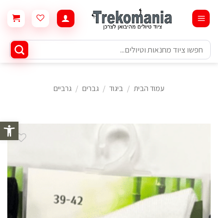
Ski
t
conten
חיפוש
עבור:
עמוד הבית
/
ביגוד
/
גברים
/
גרביים
פתח סרגל 