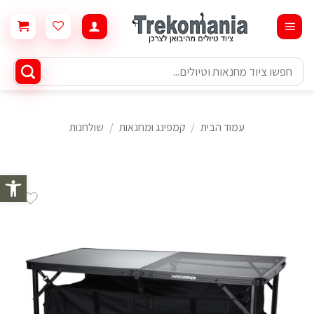
Ski
t
conten
חיפוש
עבור:
עמוד הבית
/
קמפינג ומחנאות
/
שולחנות
פתח סרגל 