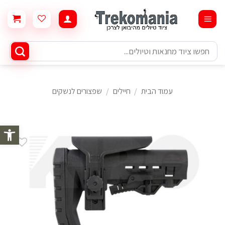
Ski
t
conten
חיפוש
עבור:
עמוד הבית
/
חיילים
/
שפצורים לנשקים
פתח סרגל 