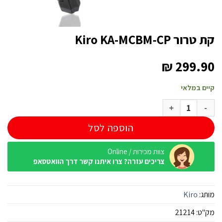
קת טרור Kiro KA-MCBM-CP
₪
299.90
קיים במלאי
כמות של קת טרור Kiro KA-MCBM-CP
הוספה לסל
צוות מכירות / Online
צריכים עזרה? צרו איתנו קשר דרך הוואטסאפ
מותג:
Kiro
מק"ט:
21214