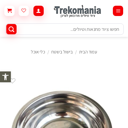
Ski
t
conten
חיפוש
עבור:
עמוד הבית
/
בישול בשטח
/
כלי אוכל
פתח סרגל 