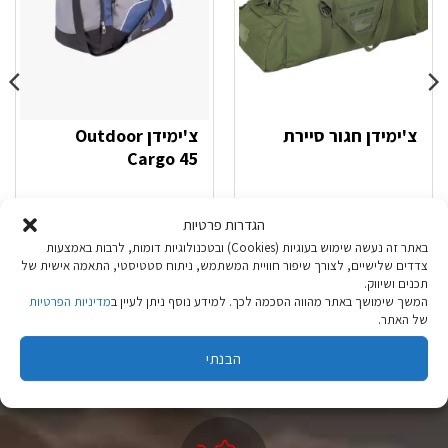
צ'ימידן חגור סיירת
צ'ימידן Outdoor
Cargo 45
₪
139.90
₪
229.90
הגדרות פרטיות
באתר זה נעשה שימוש בעוגיות (Cookies) ובטכנולוגיות דומות, לרבות באמצעות
בחר אפשרויות
בחר אפשרויות
צדדים שלישיים, לצורך שיפור חוויית המשתמש, ניתוח סטטיסטי, התאמה אישית של
תכנים ושיווק.
למוצר
למוצר
המשך שימושך באתר מהווה הסכמה לכך. למידע נוסף ניתן לעיין ב
מדיניות הפרטיות
זה
זה
של האתר.
יש
יש
מספר
מספר
הבנתי
סוגים.
סוגים.
ניתן
ניתן
לבחור
לבחור
את
את
האפשרויות
האפשרויות