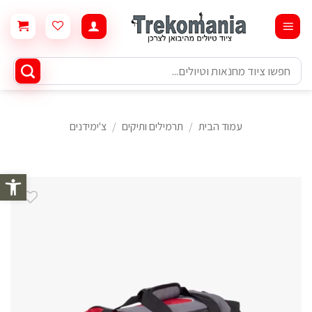
Ski
t
conten
חיפוש
עבור:
עמוד הבית
/
תרמילים ותיקים
/
צ'ימידנים
פתח סרגל 