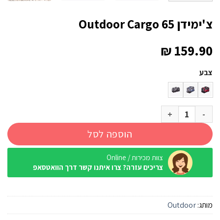
צ'ימידן Outdoor Cargo 65
₪
159.90
צבע
כמות של צ'ימידן Outdoor Cargo 65
הוספה לסל
צוות מכירות / Online
צריכים עזרה? צרו איתנו קשר דרך הוואטסאפ
מותג:
Outdoor