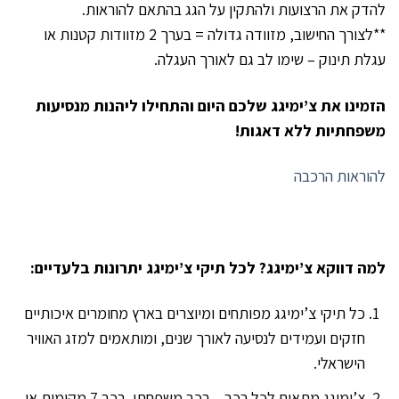
להדק את הרצועות ולהתקין על הגג בהתאם להוראות.
**לצורך החישוב, מזוודה גדולה = בערך 2 מזוודות קטנות או
עגלת תינוק – שימו לב גם לאורך העגלה.
הזמינו את צ’ימיגג שלכם היום והתחילו ליהנות מנסיעות
משפחתיות ללא דאגות!
להוראות הרכבה
למה דווקא צ’ימיגג? לכל תיקי צ’ימיגג יתרונות בלעדיים:
כל תיקי צ’ימיגג מפותחים ומיוצרים בארץ מחומרים איכותיים
חזקים ועמידים לנסיעה לאורך שנים, ומותאמים למזג האוויר
הישראלי.
צ’ימיגג מתאים לכל רכב – רכב משפחתי, רכב 7 מקומות או