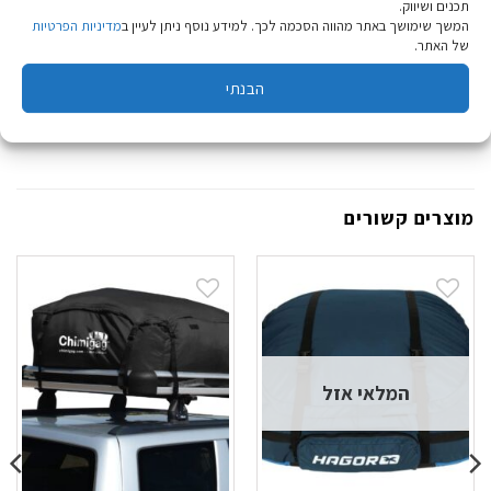
תכנים ושיווק.
איך לחבר את התיק או מה לעשות – דברו איתנו!
המשך שימושך באתר מהווה הסכמה לכך. למידע נוסף ניתן לעיין ב
מדיניות הפרטיות
של האתר.
לשאלות ופרטים נוספים:
צור קשר
הבנתי
מוצרים קשורים
המלאי אזל