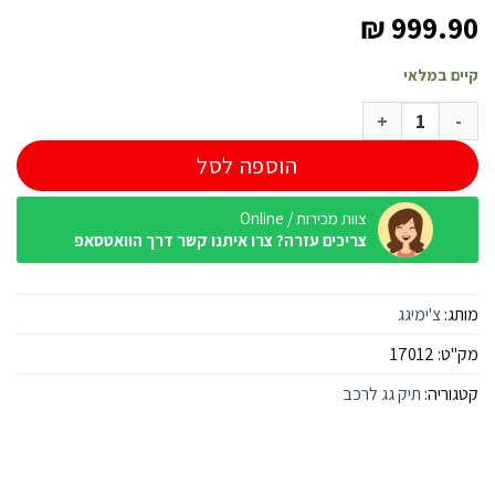
₪
999.90
קיים במלאי
כמות של צ'ימיגג תיק לגג הרכב - 725 ליטר פרימיום MasteRoad
הוספה לסל
צוות מכירות / Online
צריכים עזרה? צרו איתנו קשר דרך הוואטסאפ
מותג:
צ'ימיגג
מק"ט:
17012
קטגוריה:
תיק גג לרכב