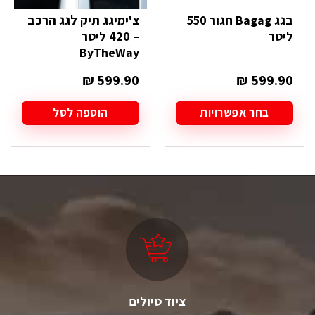
בגג Bagag חגור 550
צ'ימיגג תיק לגג הרכב
ליטר
– 420 ליטר
ByTheWay
₪
599.90
₪
599.90
בחר אפשרויות
הוספה לסל
למוצר
זה
יש
מספר
סוגים.
ניתן
לבחור
את
האפשרויות
בעמוד
המוצר
ציוד טיולים