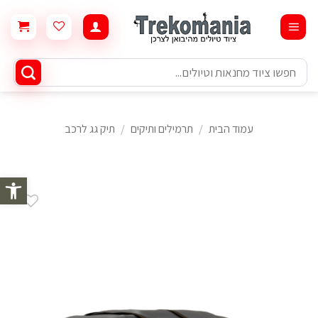
Ski
t
conten
חיפוש
עבור:
עמוד הבית
/
תרמילים ותיקים
/
תיק גג לרכב
פתח סרגל 