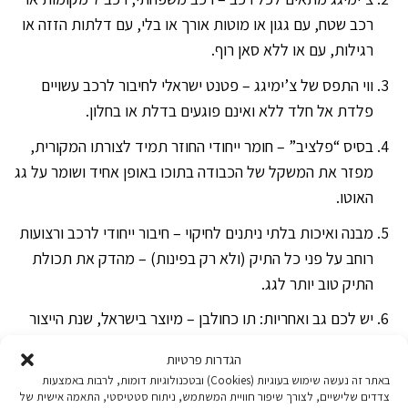
רכב שטח, עם גגון או מוטות אורך או בלי, עם דלתות הזזה או
רגילות, עם או ללא סאן רוף.
ווי התפס של צ’ימיגג – פטנט ישראלי לחיבור לרכב עשויים
פלדת אל חלד ללא ואינם פוגעים בדלת או בחלון.
בסיס “פלציב” – חומר ייחודי החוזר תמיד לצורתו המקורית,
מפזר את המשקל של הכבודה בתוכו באופן אחיד ושומר על גג
האוטו.
מבנה ואיכות בלתי ניתנים לחיקוי – חיבור ייחודי לרכב ורצועות
רוחב על פני כל התיק (ולא רק בפינות) – מהדק את תכולת
התיק טוב יותר לגג.
יש לכם גב ואחריות: תו כחולבן – מיוצר בישראל, שנת הייצור
מוטבעת על התיק ואחריות לשנתיים ללא תשלום.
הגדרות פרטיות
מרכז תמיכה והדרכה טלפוני, הנותן סיוע ופתרון לכל רכב
באתר זה נעשה שימוש בעוגיות (Cookies) ובטכנולוגיות דומות, לרבות באמצעות
צדדים שלישיים, לצורך שיפור חוויית המשתמש, ניתוח סטטיסטי, התאמה אישית של
שקיים – הסתבכתם? נתקעתם באמצע היער ואתם לא יודעים