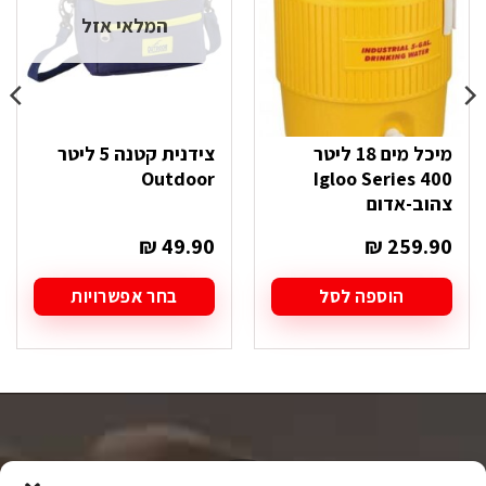
המלאי אזל
מיכל מים 18 ליטר
צידנית קטנה 5 ליטר
Outdoor
Igloo Series 400
צהוב-אדום
₪
49.90
₪
259.90
הוספה לסל
בחר אפשרויות
למוצר
זה
יש
מספר
סוגים.
ניתן
לבחור
את