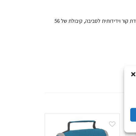
לצידנית פקק ניקוז מובנה, עמיד בפני דליפות, שמאפשר לנקז קרח מומס בקלות, שכבת קצף THERMECOOL מבודדת קור וידידותית לסביבה, קיבולת של 56