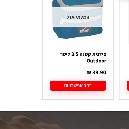
המלאי אזל
צידנית קטנה 3.5 ליטר
ature Cartiv
Outdoor
₪
149.90
₪
39.90
בחר אפשרויות
בחר אפש
למוצר
למוצר
זה
זה
יש
יש
מספר
מספר
סוגים.
סוגים.
ניתן
ניתן