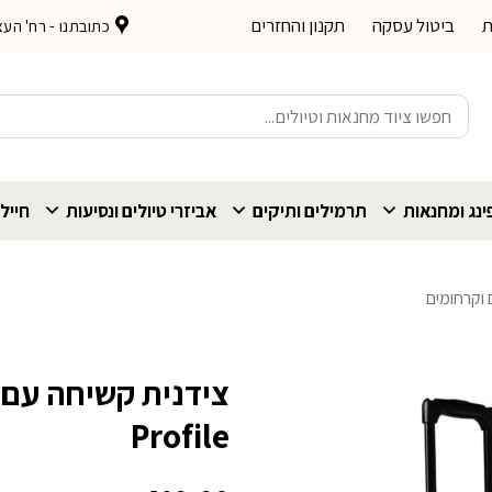
ת
ביטול עסקה
תקנון והחזרים
כתובתנו - רח' העצמאות 
חיפוש
עבור:
נג ומחנאות
תרמילים ותיקים
אביזרי טיולים ונסיעות
חייל
ם וקרחומים
Profile