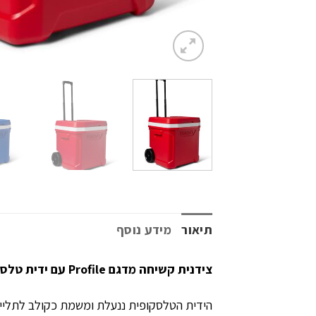
תיאור
מידע נוסף
צידנית קשיחה מדגם Profile עם ידית טלסקופית (טרולי) וגלגלים מובנים להובלה נוחה וקלה.
הידית הטלסקופית ננעלת ומשמת כקולב לתליית ת