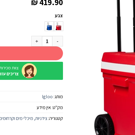
₪
419.90
צבע
כמות של צידנית קשיחה עם גלגלים 56 ליטר oo Profile
צוות מכירות / ine
צריכים עזר
מותג:
Igloo
מק"ט:
אין מידע
קטגוריה:
צידניות, מיכלי מים וקרחומים