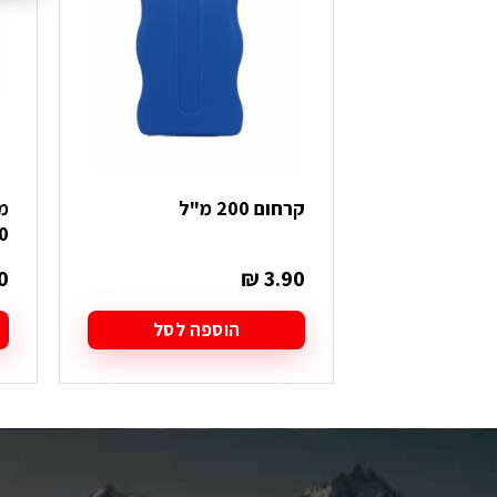
קרחום 200 מ"ל
00
0
₪
3.90
הוספה לסל