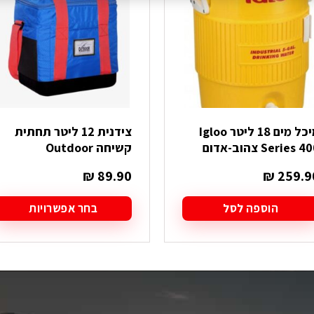
מיכל מים 18 ליטר Igloo
צידנית 12 ליטר תחתית
Series 4 צהוב-אדום
קשיחה Outdoor
₪
89.90
₪
259.9
הוספה לסל
בחר אפשרויות
למוצר
זה
יש
מספר
סוגים.
ניתן