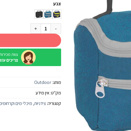
צבע
כמות של צידנית קטנה 3.5 ליטר Outdoor
צוות מכירות / ine
צריכים עזר
מותג:
Outdoor
מק"ט:
אין מידע
קטגוריה:
צידניות, מיכלי מים וקרחומים