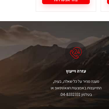
למוצר
למוצר
זה
זה
יש
יש
מספר
מספר
סוגים.
סוגים.
ניתן
ניתן
לבחור
לבחור
את
את
האפשרויות
האפשרויות
בעמוד
בעמוד
המוצר
המוצר
עזרה וייעוץ
מענה מהיר על כל שאלה, בעיה,
התייעצות באמצעות הוואטסאפ או
בטלפון 04-8332331.