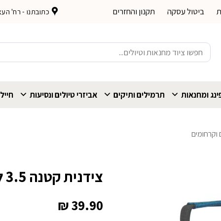
ת
ביטול עסקה
תקנון והחזרים
כתובתנו - רח' העצמאות 
חיפוש
עבור:
נג ומחנאות
תרמילים ותיקים
אביזרי טיולים ונסיעות
חייל
ם וקרחומים
צידנית קטנה 3.5 ליטר Outdoor
₪
39.90