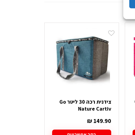
צידנית רכה 30 ליטר Go
צידנית 
Nature Cartiv
קשיחה Outdoor
₪
89.90
₪
149.90
בחר אפשרויות
בחר אפש