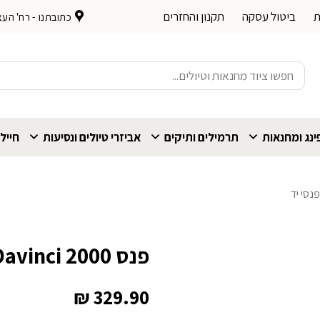
ת
ביטול עסקה
תקנון והחזרים
כתובתנו - רח' העצמאות 
חיפוש
עבור:
נג ומחנאות
תרמילים ותיקים
אביזרי טיולים ונסיעות
חייל
נסי יד
פנס Nebo Davinci 2000 לומנס
₪
329.90