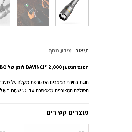
תיאור
מידע נוסף
הפנס הנטען DAVINCI® 2,000 לומן של NEBO הוא פנס כף יד רב עוצמה עם 4 מצבי אור ומאגר כוח כלול.
חוגת בחירת המצבים המצורפת מקלה על מעבר בין המצבים וה-LED החזק בפנס 
הסוללה המצורפת מאפשרת עד 20 שעות פעולה בין טעינות.
מוצרים קשורים