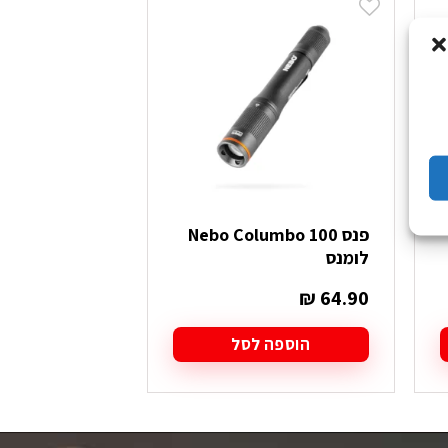
פנס Nebo Columbo 100
פנס דו פונקציו
לומנס
100+120 Lumens
₪
19.90
₪
64.90
הוספה לסל
הוספה