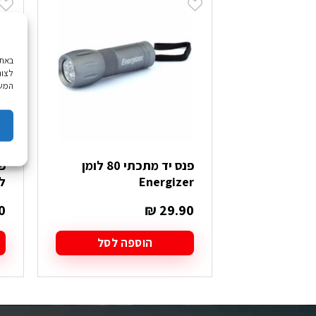
לצור
המשך
פנס יד מתכתי 80 לומן
Energizer
לומ
0
₪
29.90
הוספה לסל