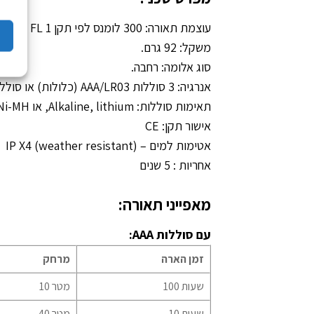
עוצמת תאורה: 300 לומנס לפי תקן ANSI/PLATO FL 1
משקל: 92 גרם.
סוג אלומה: רחבה.
אנרגיה: 3 סוללות AAA/LR03 (כלולות) או סוללה נטענת CORE (לרכישה בנפרד)
תאימות סוללות: Alkaline, lithium, או Ni-MH נטענות
אישור תקן: CE
אטימות למים – (IP X4 (weather resistant
אחריות : 5 שנים
מאפייני תאורה:
עם סוללות AAA:
זמן הארה
מרחק
100 שעות
10 מטר
10 שעות
40 מטר