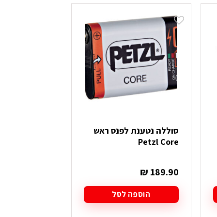
סוללה נטענת לפנס ראש
פנס ראש
Petzl Core
750 לומנס
₪
209.90
₪
189.90
הוספה לסל
הוספה