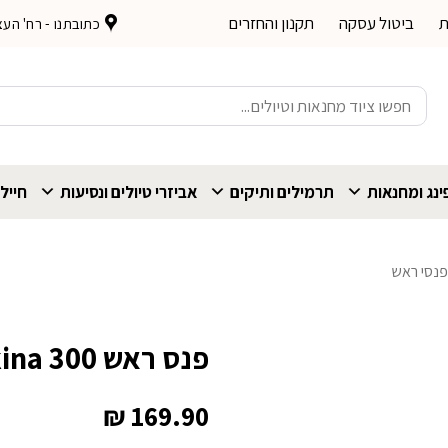
ת
ביטול עסקה
תקנון והחזרים
כתובתנו - רח' העצמאות 
חיפוש
עבור:
נג ומחנאות
תרמילים ותיקים
אביזרי טיולים ונסיעות
חייל
נסי ראש
פנס ראש Petzl Tikkina 300 לומנס
₪
169.90