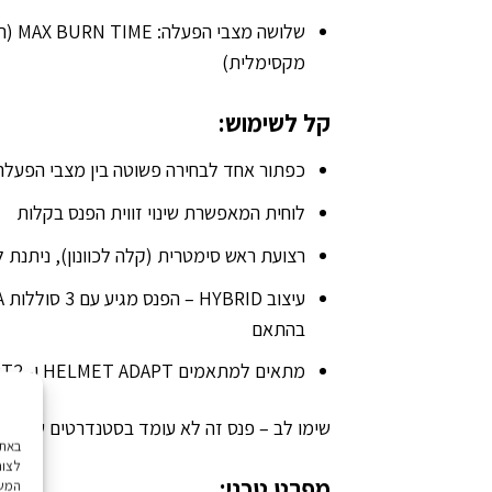
מקסימלית)
קל לשימוש:
כפתור אחד לבחירה פשוטה בין מצבי הפעלה
לוחית המאפשרת שינוי זווית הפנס בקלות
רצועת ראש סימטרית (קלה לכוונון), ניתנת 
בהתאם
מתאים למתאמים HELMET ADAPT ו- BIKE ADAPT2 כך שניתן להתקין את הפנס על מגוון קסדות ואופניים.
שימו לב – פנס זה לא עומד בסטנדרטים של שימ
לצור
מפרט טכני:
המשך