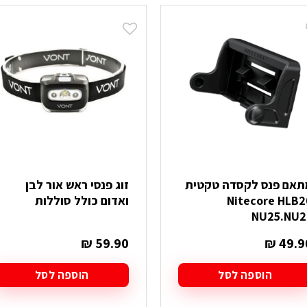
תאם פנס לקסדה טקטית
זוג פנסי ראש אור לבן
Nitecore HLB2
ואדום כולל סוללות
NU25.NU2
₪
59.90
₪
49.9
הוספה לסל
הוספה לסל