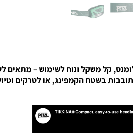
ס ראש בעוצמה של 300 לומנס, קל משקל ונוח לשימוש – 
בבות בשטח הקמפינג, או לטרקים וטיול