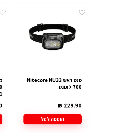
פנס ראש Nitecore NU33
מ
700 לומנס
0
1
0
₪
229.90
הוספה לסל