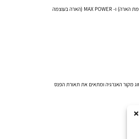
שלושה מצבי הפעלה: MAX BURN TIME (הארה לזמן מקסימלי), STANDARD (יחס אופטימלי של זמן הארה לעוצמת הארה) ו- MAX POWER (הארה בעוצמה
 CORE נטענת. הפנס מזהה אוטומטית את סוג מקור האנרגיה ומתאים את תאורת הפנס