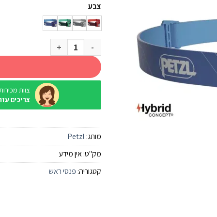
צבע
כמות של פנס ראש Petzl Tikkina 300 לומנס
צוות מכירות / ine
צריכים עזר
מותג:
Petzl
מק"ט:
אין מידע
קטגוריה:
פנסי ראש