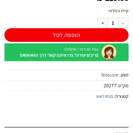
קיים במלאי
כמות של פנס ראש Nitecore NU33 700 לומנס
הוספה לסל
צוות מכירות / Online
צריכים עזרה? צרו איתנו קשר דרך הוואטסאפ
מותג:
Nitecore
מק"ט:
20277
קטגוריה:
פנסי ראש