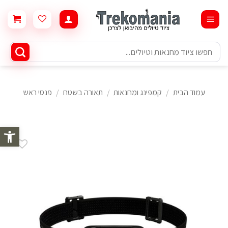
Ski
t
conten
חיפוש
עבור:
עמוד הבית
/
קמפינג ומחנאות
/
תאורה בשטח
/
פנסי ראש
פתח סרגל 