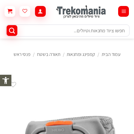
Ski
t
conten
חיפוש
עבור:
עמוד הבית
/
קמפינג ומחנאות
/
תאורה בשטח
/
פנסי ראש
פתח סרגל 