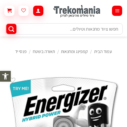
Ski
t
conten
חיפוש
עבור:
עמוד הבית
/
קמפינג ומחנאות
/
תאורה בשטח
/
פנסי יד
פתח סרגל 