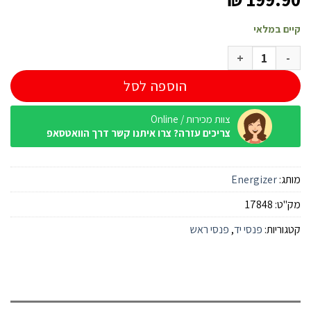
קיים במלאי
כמות של פנס ראש היברידי דו מצבי נטען 1000 לומנס Energizer
הוספה לסל
צוות מכירות / Online
צריכים עזרה? צרו איתנו קשר דרך הוואטסאפ
מותג:
Energizer
מק"ט:
17848
קטגוריות:
פנסי יד
,
פנסי ראש