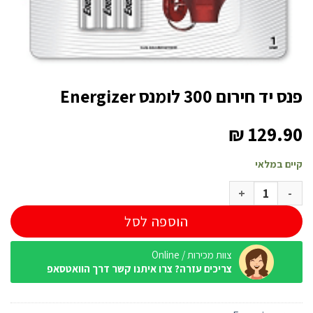
פנס יד חירום 300 לומנס Energizer
₪
129.90
קיים במלאי
כמות של פנס יד חירום 300 לומנס Energizer
הוספה לסל
צוות מכירות / Online
צריכים עזרה? צרו איתנו קשר דרך הוואטסאפ