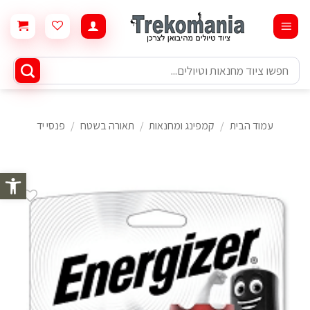
Ski
t
conten
חיפוש
עבור:
עמוד הבית
/
קמפינג ומחנאות
/
תאורה בשטח
/
פנסי יד
פתח סרגל 