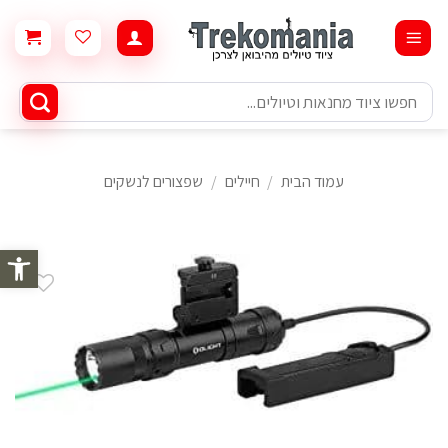
Ski
t
conten
חיפוש
עבור:
עמוד הבית
/
חיילים
/
שפצורים לנשקים
פתח סרגל 