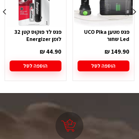
פנס מטען UCO Pika
פנס לד פוקוס קטן 32
Led שחור
לומן Energizer
₪
44.90
₪
149.90
הוספה לסל
הוספה לסל