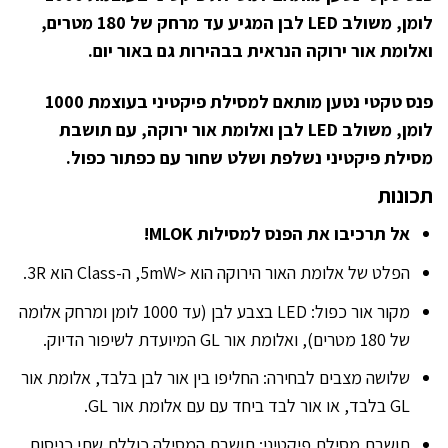
לומן, משולב LED לבן המגיע עד מרחק של 180 מטרים,
ואלומת אור ירוקה הנראית בבהירות גם באור יום.
פנס טקטי נטען מותאם למסילת פיקטיני בעוצמת 1000
לומן, משולב LED לבן ואלומת אור ירוקה, עם תושבת
מסילת פיקטיני נשלפת ושלט שחור עם כפתור כפול.
תכונות
אל תרכיבו את הפנס למסילו
ת MLOK!
הפלט של אלומת האור הירוקה הוא <5mW, ה-Class הוא 3R.
מקור אור כפול: LED בצבע לבן (עד 1000 לומן ומרחק אלומה
של 180 מטרים), ואלומת אור GL המיועדת לשיפור הדיוק.
שלושה מצבים לבחירה: החליפו בין אור לבן בלבד, אלומת אור
GL בלבד, או אור לבד ביחד עם עם אלומת אור GL.
תושבת מסילת פיקטיני: תושבת המסילה כוללת שתי כניסות