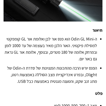
תיאור
ה-Odin GL Mini הוא פנס אור לבן ואלומת אור GL קומפקטי
למסילת פיקטיני. האור הלבן מאיר בעוצמה של עד 1000 לומן
ובמרחק אלומה של 180 מטרים, ובנוסף, אלומת אור GL נראת
גם באור יום.
הפנס יורש הרבה מהתכונות המצוינות של סדרת ה-Odin של
Olight, ובפרט אינדיקציית מצב הסוללה באמצעות רטט,
מתג זנב שקט, והטענה מגנטית באמצעות כבל USB.
פלט
מצב 1: 1000-500-200 לומן.