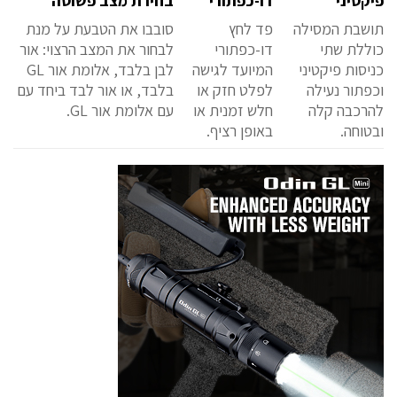
פיקטיני
דו-כפתורי
בחירת מצב פשוטה
תושבת המסילה
פד לחץ
סובבו את הטבעת על מנת
כוללת שתי
דו-כפתורי
לבחור את המצב הרצוי: אור
כניסות פיקטיני
המיועד לגישה
לבן בלבד, אלומת אור GL
וכפתור נעילה
לפלט חזק או
בלבד, או אור לבד ביחד עם
להרכבה קלה
חלש זמנית או
עם אלומת אור GL.
ובטוחה.
באופן רציף.