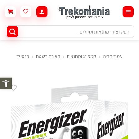
Ski
t
conten
חיפוש
עבור:
עמוד הבית
/
קמפינג ומחנאות
/
תאורה בשטח
/
פנסי יד
פתח סרגל 