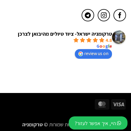
טרקומניה ישראל- ציוד טיולים מהיבואן לצרכן
4.8
powered by
G
o
o
g
l
e
review us on
MasterCard
Visa
היי, איך אפשר לעזור?
2016-2026 כל הזכויות שמורות ©
טרקומניה