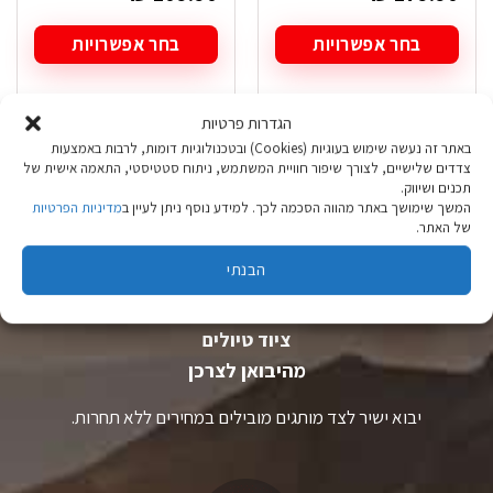
בחר אפשרויות
בחר אפשרויות
למוצר
למוצר
זה
זה
יש
יש
הגדרות פרטיות
מספר
מספר
באתר זה נעשה שימוש בעוגיות (Cookies) ובטכנולוגיות דומות, לרבות באמצעות
סוגים.
סוגים.
צדדים שלישיים, לצורך שיפור חוויית המשתמש, ניתוח סטטיסטי, התאמה אישית של
ניתן
ניתן
תכנים ושיווק.
לבחור
לבחור
המשך שימושך באתר מהווה הסכמה לכך. למידע נוסף ניתן לעיין ב
מדיניות הפרטיות
את
את
של האתר.
האפשרויות
האפשרויות
בעמוד
בעמוד
הבנתי
המוצר
המוצר
ציוד טיולים
מהיבואן לצרכן
יבוא ישיר לצד מותגים מובילים במחירים ללא תחרות.