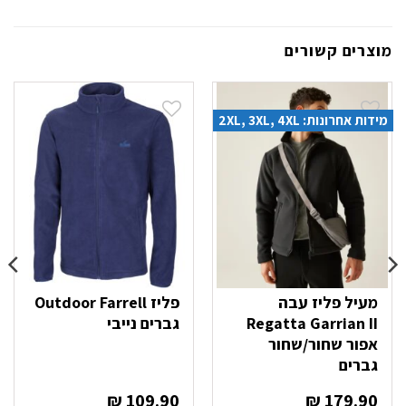
מוצרים קשורים
מידות אחרונות: 2XL, 3XL, 4XL
מעיל פליז עבה
פליז Outdoor Farrell
Regatta Garrian II
גברים נייבי
אפור שחור/שחור
גברים
₪
109.90
₪
179.90