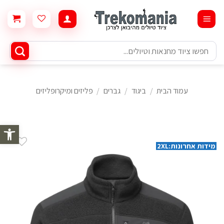
Ski
t
conten
חיפוש
עבור:
עמוד הבית
/
ביגוד
/
גברים
/
פליזים ומיקרופליזים
פתח סרגל 
מידות אחרונות:2XL