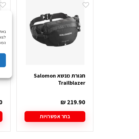
לצור
המשך
חגורת מנשא Salomon
פאוץ
Trailblazer
0
₪
219.90
בחר אפשרויות
למוצר
ל
זה
ז