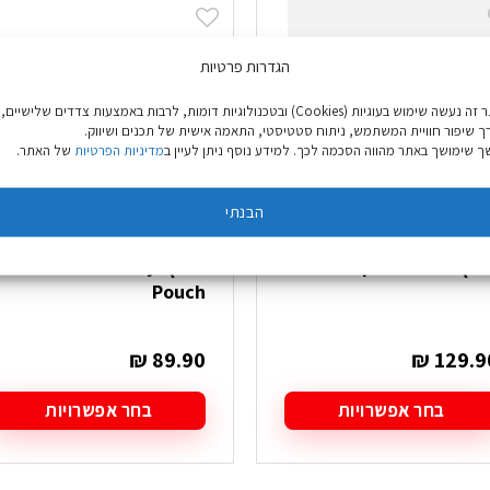
הגדרות פרטיות
באתר זה נעשה שימוש בעוגיות (Cookies) ובטכנולוגיות דומות, לרבות באמצעות צדדים שלישיים,
ך שיפור חוויית המשתמש, ניתוח סטטיסטי, התאמה אישית של תכנים ושיווק.
 שימושך באתר מהווה הסכמה לכך. למידע נוסף ניתן לעיין ב
מדיניות הפרטיות
של האתר.
הבנתי
' Lowe Alpine Mesa
פאוץ' Go Nature My
Pouch
₪
89.90
₪
129.9
בחר אפשרויות
בחר אפשרויות
מוצר
למוצר
ה
זה