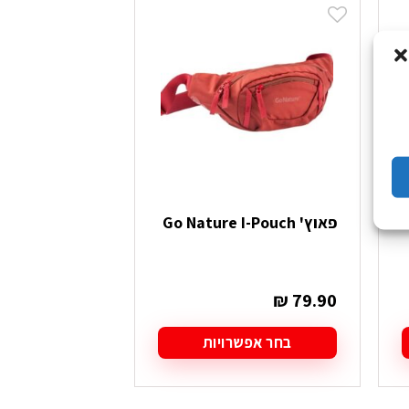
פאוץ' Go Nature I-Pouch
מו
 Tenere MK-7
₪
199.90
₪
79.90
בחר אפשרויות
בחר אפש
למוצר
למוצר
זה
זה