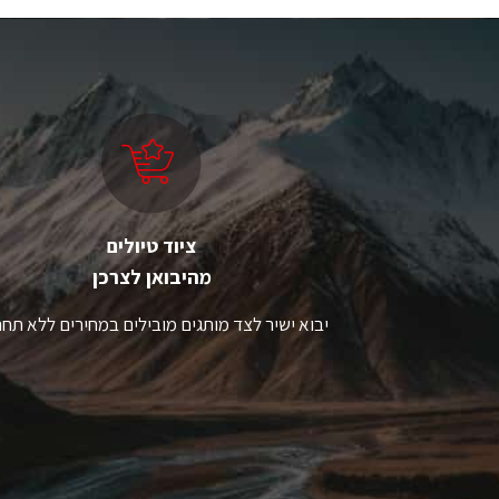
יש
י
מספר
מ
סוגים.
סו
ניתן
ני
לבחור
ל
את
א
האפשרויות
ה
בעמוד
ב
המוצר
ה
ציוד טיולים
מהיבואן לצרכן
יבוא ישיר לצד מותגים מובילים במחירים ללא תחר