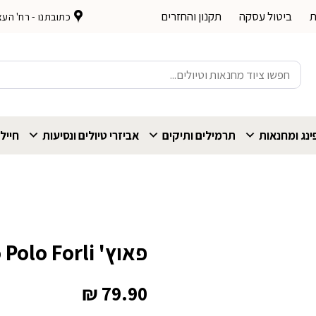
ת
ביטול עסקה
תקנון והחזרים
כתובתנו - רח' העצמאות 
חיפוש
עבור:
נג ומחנאות
תרמילים ותיקים
אביזרי טיולים ונסיעות
חייל
פאוץ' Marco Polo Forli
₪
79.90