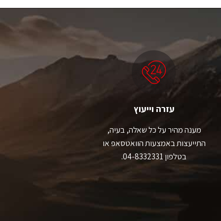
יש
יש
מספר
מספר
סוגים.
סוגים.
ניתן
ניתן
לבחור
לבחור
את
את
האפשרויות
האפשרויות
בעמוד
בעמוד
המוצר
המוצר
עזרה וייעוץ
מענה מהיר על כל שאלה, בעיה,
התייעצות באמצעות הוואטסאפ או
בטלפון 04-8332331.