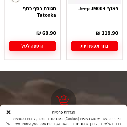
פאוץ' Jeep JM004
חגורת כסף כתף
Tatonka
₪
69.90
₪
119.90
בחר אפשרויות
הוספה לסל
למוצר
זה
יש
מספר
סוגים.
ניתן
לבחור
את
האפשרויות
בעמוד
המוצר
הגדרות פרטיות
באתר זה נעשה שימוש בעוגיות (Cookies) ובטכנולוגיות דומות, לרבות באמצעות
ציוד טיולים
צדדים שלישיים, לצורך שיפור חוויית המשתמש, ניתוח סטטיסטי, התאמה אישית של