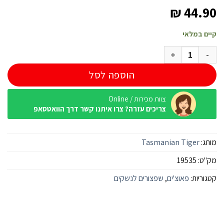
₪
44.90
קיים במלאי
כמות של פאוץ' מושתק למפתח Tasmanian Silent Keyholder MKII
הוספה לסל
צוות מכירות / Online
צריכים עזרה? צרו איתנו קשר דרך הוואטסאפ
מותג:
Tasmanian Tiger
מק"ט:
19535
קטגוריות:
פאוצ'ים
,
שפצורים לנשקים