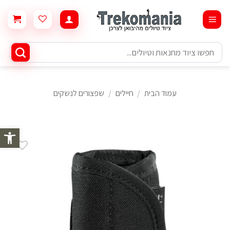
Ski
t
conten
חיפוש
עבור:
עמוד הבית
/
חיילים
/
שפצורים לנשקים
פתח סרגל 