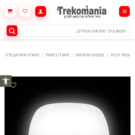
Ski
t
conten
חיפוש
עבור:
עמוד הבית
/
קמפינג ומחנאות
/
תאורה בשטח
/
תאורת שטח ועבודה
פתח סרגל 