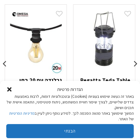
Regatta Teda Table
גרלנדה עם 20 בתי
Lantern 500 לומנס
נורה
הגדרות פרטיות
באתר זה נעשה שימוש בעוגיות (Cookies) ובטכנולוגיות דומות, לרבות באמצעות
צדדים שלישיים, לצורך שיפור חוויית המשתמש, ניתוח סטטיסטי, התאמה אישית של
₪
219.90
₪
79.90
תכנים ושיווק.
המשך שימושך באתר מהווה הסכמה לכך. למידע נוסף ניתן לעיין ב
מדיניות הפרטיות
של האתר.
הוספה לסל
הוספה לסל
הבנתי