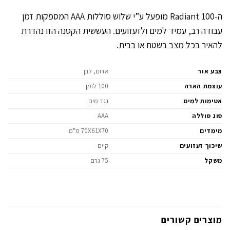
ה-Radiant 100 מופעל ע”י שלוש סוללות AAA המספקות זמן
עבודה רב, עמיד למים ולזעזועים. העששית הקטנה הזו נהדרת
להאיר בכל מצב בשטח או בבית.
צבע אור
אדום, לבן
עוצמת הארה
100 לומן
אטימות למים
נגד מים
סוג סוללה
AAA
מימדים
70X61X70 מ"מ
שיכוך זעזועים
קיים
משקל
75 גרם
מוצרים קשורים