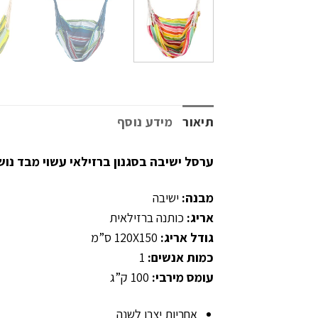
תיאור
מידע נוסף
ערסל ישיבה בסגנון ברזילאי עשוי מבד נושם ונעים. עמיד לעו
מבנה:
ישיבה
אריג:
כותנה ברזילאית
גודל אריג:
120X150 ס”מ
כמות אנשים:
1
עומס מירבי:
100 ק”ג
אחריות יצרן לשנה