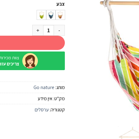
צבע
כמות של ערסל ישיבה קשת Go Nature Brazilia
צוות מכירות / ine
צריכים עזר
מותג:
Go nature
מק"ט:
אין מידע
קטגוריה:
ערסלים