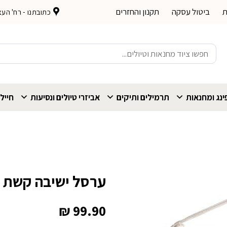
ת
ביטול עסקה
תקנון והחזרים
כתובתנו - רח' העצמאות 
חיפוש
עבור:
נג ומחנאות
תרמילים ותיקים
אביזרי טיולים ונסיעות
חייל
ערסל ישיבה קשת Go Nature Brazilia
₪
99.90