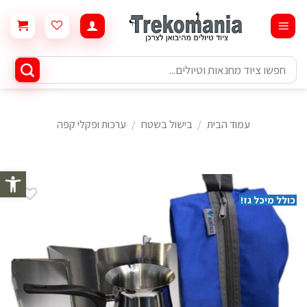
Ski
t
conten
חיפוש
עבור:
עמוד הבית
/
בישול בשטח
/
ערכות ופקלי קפה
פתח סרגל 
כולל מיכל גז!