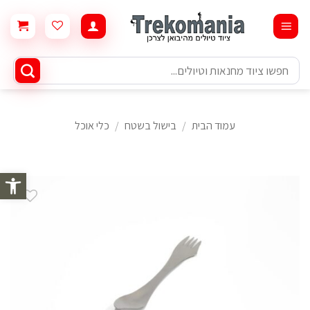
Ski
t
conten
חיפוש
עבור:
עמוד הבית
/
בישול בשטח
/
כלי אוכל
פתח סרגל 