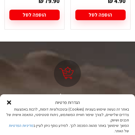
₪
79.90
₪
4.90
הוספה לסל
הוספה לסל
ציוד טיולים
הגדרות פרטיות
מהיבואן לצרכן
באתר זה נעשה שימוש בעוגיות (Cookies) ובטכנולוגיות דומות, לרבות באמצעות
צדדים שלישיים, לצורך שיפור חוויית המשתמש, ניתוח סטטיסטי, התאמה אישית של
יבוא ישיר לצד מותגים מובילים במחירים ללא תחרות.
תכנים ושיווק.
המשך שימושך באתר מהווה הסכמה לכך. למידע נוסף ניתן לעיין ב
מדיניות הפרטיות
של האתר.