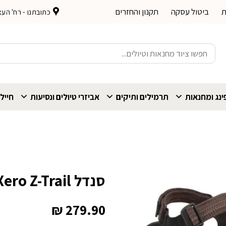
ת
ביטול עסקה
תקנון והחזרים
כתובתנו - רח' העצמאות 
חיפוש
עבור:
נג ומחנאות
תרמילים ותיקים
אביזרי טיולים ונסיעות
חייל
סנדל Xero Z-Trail חום מולטי גברים
₪
279.90