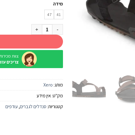
מידה
47
41
כמות של סנדל Xero Z-Trail חום מולטי גברים
צוות מכירות / ine
צריכים עזר
מותג:
Xero
מק"ט:
אין מידע
קטגוריות:
סנדלים לגברים
,
עודפים