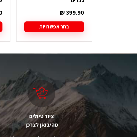
גברים
ש
0
₪
399.90
בחר אפשרויות
למוצר
ל
זה
ז
יש
י
מספר
מ
סוגים.
סו
ניתן
ני
לבחור
ל
את
א
האפשרויות
ה
בעמוד
ב
המוצר
ה
ציוד טיולים
מהיבואן לצרכן