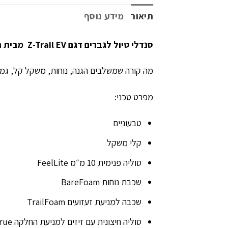
תיאור
מידע נוסף
סנדלי טיול לגברים דגם
Z-Trail EV
מבית ה
מה קורה שמשלבים הגנה, נוחות, משקל קל, גמ
מפרט טכני:
טבעוניים
קלי משקל
סוליה פנימית 10 מ״מ FeelLite
שכבת נוחות BareFoam
שכבה למניעת זעזועים TrailFoam
סוליה חיצונית עם זיזים למניעת החלקה FeelTrue