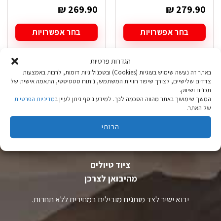
₪
269.90
₪
279.90
בחר אפשרויות
בחר אפשרויות
למוצר
למוצר
זה
זה
הגדרות פרטיות
יש
יש
באתר זה נעשה שימוש בעוגיות (Cookies) ובטכנולוגיות דומות, לרבות באמצעות
מספר
מספר
צדדים שלישיים, לצורך שיפור חוויית המשתמש, ניתוח סטטיסטי, התאמה אישית של
סוגים.
סוגים.
תכנים ושיווק.
ניתן
ניתן
המשך שימושך באתר מהווה הסכמה לכך. למידע נוסף ניתן לעיין ב
מדיניות הפרטיות
לבחור
לבחור
של האתר.
את
את
האפשרויות
האפשרויות
הבנתי
בעמוד
בעמוד
המוצר
המוצר
ציוד טיולים
מהיבואן לצרכן
יבוא ישיר לצד מותגים מובילים במחירים ללא תחרות.