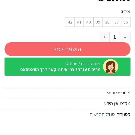
מידה
42
41
40
39
38
37
36
כמות של סנדל שורש Source קלאסי אפרסק נשים
הוספה לסל
צוות מכירות / Online
צריכים עזרה? צרו איתנו קשר דרך הוואטסאפ
מותג:
Source
מק"ט:
אין מידע
קטגוריה:
סנדלים לנשים