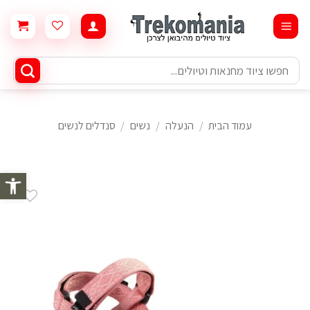
Ski
t
conten
חיפוש
עבור:
עמוד הבית
/
הנעלה
/
נשים
/
סנדלים לנשים
פתח סרגל 