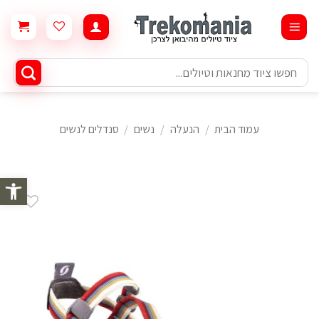
Ski
t
conten
חיפוש
עבור:
עמוד הבית
/
הנעלה
/
נשים
/
סנדלים לנשים
פתח סרגל 