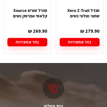
סנדל Xero Z-Trail
סנדל שורש Source
שחור מולטי נשים
קלאסי אפרסק נשים
₪
269.90
₪
279.90
בחר אפשרויות
בחר אפשרויות
למוצר
למוצר
זה
זה
יש
יש
מספר
מספר
סוגים.
סוגים.
ניתן
ניתן
לבחור
לבחור
את
את
האפשרויות
האפשרויות
בעמוד
בעמוד
המוצר
המוצר
ציוד טיולים