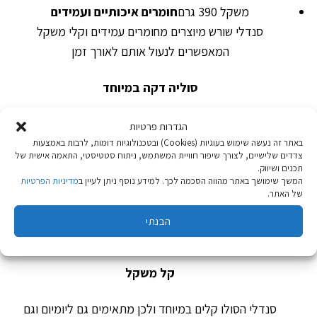
משקל 390 גרם
חומרים איכותיים ועמידים
סנדלי שורש מיוצרים מחומרים עמידים וקלי משקל
המאפשרים לנעול אותם לאורך זמן
סוליה דקה במיוחד
סוליית ברפוט בעובי 12 מ"מ לתנועה טבעית ונינוחה
הגדרות פרטיות
באתר זה נעשה שימוש בעוגיות (Cookies) ובטכנולוגיות דומות, לרבות באמצעות
צדדים שלישיים, לצורך שיפור חוויית המשתמש, ניתוח סטטיסטי, התאמה אישית של
רפידה אנטי בקטריאלית
תכנים ושיווק.
המשך שימושך באתר מהווה הסכמה לכך. למידע נוסף ניתן לעיין ב
מדיניות הפרטיות
של האתר.
שילבנו חומר המונע התפתחות בקטריות בתרכובות החומרים
של הסנדלים. החומר פעיל לכל אורך חיי הסנדל ועוזר למנוע
הבנתי
היווצרות ריחות לא נעימים.
קל משקל
סנדלי הסולו קלים במיוחד ולכן מתאימים גם ליומיום וגם