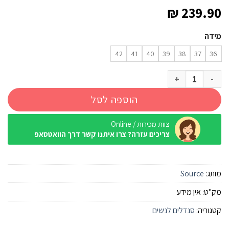
₪
239.90
מידה
42
41
40
39
38
37
36
כמות של סנדל שורש Source סולו Slim ריינבו-מדרך אפור
הוספה לסל
צוות מכירות / Online
צריכים עזרה? צרו איתנו קשר דרך הוואטסאפ
מותג:
Source
מק"ט:
אין מידע
קטגוריה:
סנדלים לנשים