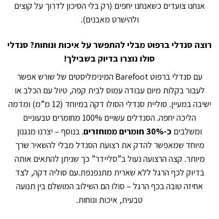
אנחנו צועדים כשאנחנו יחפים (רק בלי הסיכון לדרוך על קוצים
ולהישרט מאבנים).
רוצה סנדלי ברפוט מבלי להתפשר על איכות ונוחות? סנדלי
סולו נוצרו בדיוק בשבילך!
עם סנדלי ברפוט Barefoot המינימליסטים של שורש אפשר
לעבור בקלות מיום עבודה עמוס לבית קפה, טיול עם הכלב או
ישיבה במעיין. סוליית סנדלי הסולו דקה במיוחד (12 מ”מ) ומדמה
הליכה יחפה. הסנדלים עשויים 100% מחומרים טבעוניים
ומשלבים
כ-30% חומרים ממוחזרים
. בנוסף – יצרנו מנגנון
מיוחד שמאפשר להדק את רצועת הסנדל מבלי להשאיר שרך
מיותר. קצה הרצועה נעול ב”סליידר” כך שניתן להתאים אותה
בדיוק לכף הרגל ללא שארית מתנפנפת.עם סוליה דקה, לצד
אחיזה טובה בכף הרגל – סולו הם השילוב המושלם בין תנועה
טבעית, איכות ונוחות.