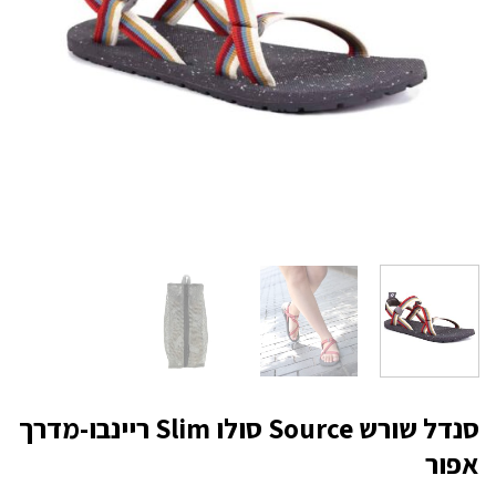
סנדל שורש Source סולו Slim ריינבו-מדרך
אפור