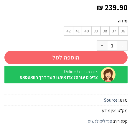
₪
239.90
מידה
42
41
40
39
38
37
36
כמות של סנדל שורש Source סולו Slim בורדו פטרה-מדרך אפור
הוספה לסל
צוות מכירות / Online
צריכים עזרה? צרו איתנו קשר דרך הוואטסאפ
מותג:
Source
מק"ט:
אין מידע
קטגוריה:
סנדלים לנשים