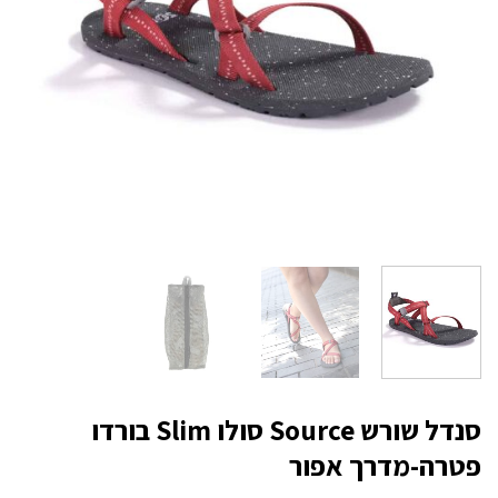
סנדל שורש Source סולו Slim בורדו
פטרה-מדרך אפור