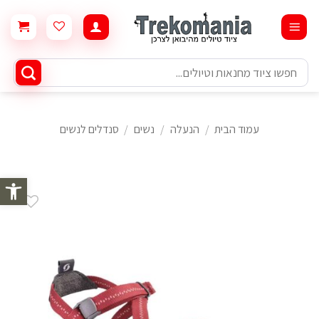
Ski
t
conten
חיפוש
עבור:
עמוד הבית
/
הנעלה
/
נשים
/
סנדלים לנשים
פתח סרגל 