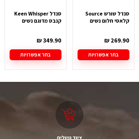
סנדל שורש Source
סנדל Keen Whisper
קלאסי חלום נשים
קנבס מדוגם נשים
₪
349.90
₪
269.90
בחר אפשרויות
בחר אפשרויות
למוצר
למוצר
זה
זה
יש
יש
מספר
מספר
סוגים.
סוגים.
ניתן
ניתן
לבחור
לבחור
את
את
האפשרויות
האפשרויות
בעמוד
בעמוד
המוצר
המוצר
ציוד טיולים