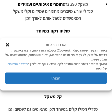
משקל 390 גרם
חומרים איכותיים ועמידים
סנדלי שורש מיוצרים מחומרים עמידים וקלי משקל
המאפשרים לנעול אותם לאורך זמן
סוליה דקה במיוחד
סוליית ברפוט בעובי 12 מ"מ לתנועה טבעית ונינוחה
הגדרות פרטיות
באתר זה נעשה שימוש בעוגיות (Cookies) ובטכנולוגיות דומות, לרבות באמצעות
צדדים שלישיים, לצורך שיפור חוויית המשתמש, ניתוח סטטיסטי, התאמה אישית של
רפידה אנטי בקטריאלית
תכנים ושיווק.
המשך שימושך באתר מהווה הסכמה לכך. למידע נוסף ניתן לעיין ב
מדיניות הפרטיות
של האתר.
שילבנו חומר המונע התפתחות בקטריות בתרכובות החומרים
של הסנדלים. החומר פעיל לכל אורך חיי הסנדל ועוזר למנוע
הבנתי
היווצרות ריחות לא נעימים.
קל משקל
סנדלי הסולו קלים במיוחד ולכן מתאימים גם ליומיום וגם