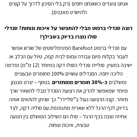
אנחנו צועדים כשאנחנו יחפים (רק בלי הסיכון לדרוך על קוצים
ולהישרט מאבנים).
רוצה סנדלי ברפוט מבלי להתפשר על איכות ונוחות? סנדלי
סולו נוצרו בדיוק בשבילך!
עם סנדלי ברפוט Barefoot המינימליסטים של שורש אפשר
לעבור בקלות מיום עבודה עמוס לבית קפה, טיול עם הכלב או
ישיבה במעיין. סוליית סנדלי הסולו דקה במיוחד (12 מ”מ) ומדמה
הליכה יחפה. הסנדלים עשויים 100% מחומרים טבעוניים
ומשלבים
כ-30% חומרים ממוחזרים
. בנוסף – יצרנו מנגנון
מיוחד שמאפשר להדק את רצועת הסנדל מבלי להשאיר שרך
מיותר. קצה הרצועה נעול ב”סליידר” כך שניתן להתאים אותה
בדיוק לכף הרגל ללא שארית מתנפנפת.עם סוליה דקה, לצד
אחיזה טובה בכף הרגל – סולו הם השילוב המושלם בין תנועה
טבעית, איכות ונוחות.