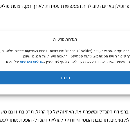
פרופילן באריגה טובולרית המאפשרת עמידות לאורך זמן. רצועת פוליפ
הגדרות פרטיות
בות החומרים של הסנדלים. החומר פעיל לכל אורך חיי הסנדל ועוזר למ
באתר זה נעשה שימוש בעוגיות (Cookies) ובטכנולוגיות דומות, לרבות באמצעות צדדים שלישיים,
ך שיפור חוויית המשתמש, ניתוח סטטיסטי, התאמה אישית של תכנים ושיווק.
 שימושך באתר מהווה הסכמה לכך. למידע נוסף ניתן לעיין ב
מדיניות הפרטיות
של האתר.
פטנט רשום (פטנט אמריקאי 5,561,919): מערכת רצועות ייח
הבנתי
.
משמשת ברפידת הסנדל ומשפרת את האחיזה של כף הרגל. תרכובת זו גם מ
א נעימים. תרכובת הגומי הייחודית לסוליית הסנדל- הופכת אותו לעמ