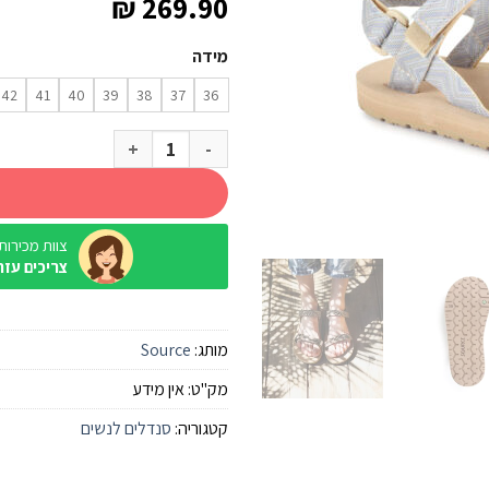
₪
269.90
מידה
42
41
40
39
38
37
36
כמות של סנדל שורש Source סהרה פירמידות כחול נשים
צוות מכירות / ine
צריכים עזר
מותג:
Source
מק"ט:
אין מידע
קטגוריה:
סנדלים לנשים