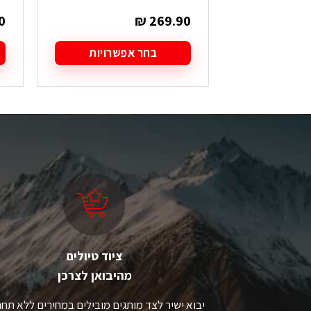
0
₪
269.90
בחר אפשרויות
למוצר
ל
זה
ז
יש
י
מספר
מ
סוגים.
סו
ניתן
ני
לבחור
ל
את
א
האפשרויות
ה
בעמוד
ב
המוצר
ה
ציוד טיולים
מהיבואן לצרכן
יבוא ישיר לצד מותגים מובילים במחירים ללא תחר