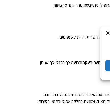
רופילן מתייבשת מהר יותר מרצועות
נוע היווצרות ריחות לא נעימים.
ודית בתצורת X הכוללת 6 נקודות עגינה וחופש תנועה של רצועת העקב ורצועת כף הרגל- כך שניתן
שפרת את האוורור ומפחיתה הזעה. בתרכובת
יד מאוד, ומונעת החלקה אפילו בתנאי רטיבות