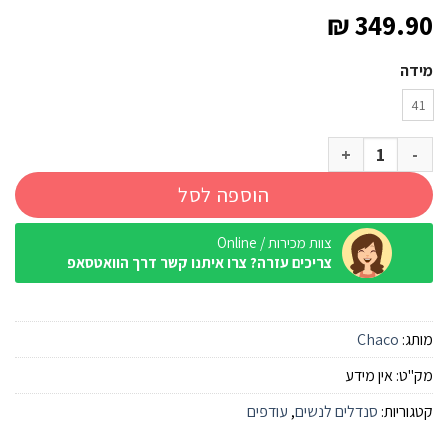
₪
349.90
מידה
41
כמות של סנדל Chaco Mega Z Classic סגול פאדל נשים
הוספה לסל
צוות מכירות / Online
צריכים עזרה? צרו איתנו קשר דרך הוואטסאפ
מותג:
Chaco
מק"ט:
אין מידע
קטגוריות:
סנדלים לנשים
,
עודפים