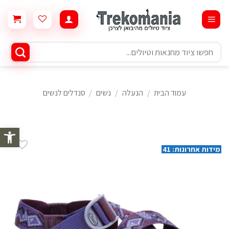
Ski
t
conten
חיפוש
עבור:
עמוד הבית
/
הנעלה
/
נשים
/
סנדלים לנשים
פתח סרגל 
מידות אחרונות: 41