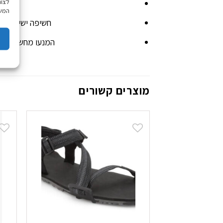
לצור
על
המשך
חשיפה ישירה לש
המנעו מחשיפת הס
מוצרים קשורים