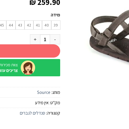
₪
259.90
מידה
45
44
43
42
41
40
39
כמות של סנדל שורש Source סולו איקס חום אדמה חום
צוות מכירות / ine
צריכים עזר
מותג:
Source
מק"ט:
אין מידע
קטגוריה:
סנדלים לגברים