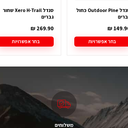
סנדל Outdoor Pine כחול
סנדל Xero H-Trail שחור
ברים
גברים
₪
269.90
₪
149.9
בחר אפשרויות
בחר אפשרויות
מוצר
למוצר
ה
זה
ש
יש
ספר
מספר
גים.
סוגים.
תן
ניתן
בחור
לבחור
ת
את
אפשרויות
האפשרויות
עמוד
בעמוד
מוצר
המוצר
משלוחים