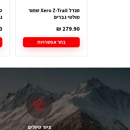
סנדל Xero Z-Trail שחור
מולטי גברים
ג
0
₪
279.90
בחר אפשרויות
למוצר
ל
זה
ז
יש
י
מספר
מ
סוגים.
סו
ניתן
ני
לבחור
ל
את
א
האפשרויות
ה
בעמוד
ב
המוצר
ה
ציוד טיולים