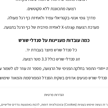
רצועה מתכווננת ללא סקוטשים.
מדרך גומי אנטי-בקטריאלי עמיד ולאחיזת כף רגל מעולה.
מערכת רצועות X-strap לאחיזה מירבית של כף הרגל בתנועה.
כמה עובדות מעניינות על סנדלי שורש
כל סנדל שורש מיוצר בעבודת יד.
זוג סנדלי שורש כולל 3.3 מטר רצועה.
ייחודי התפור בחלקה הפנימי של הרצועה, מספר זה עוזר לנו לשמור ע
סנדלי שורש מגיעים ארוזים בשקית הסנדל המפורסמת והמאוד שימושי
טיפול בסנדלי שורש
הגדרות פרטיות
ן לכבס את כל סנדלי שורש במכונת כביסה, טמפרטורת מים עד 30 מעלות.
באתר זה נעשה שימוש בעוגיות (Cookies) ובטכנולוגיות דומות, לרבות באמצעות צדדים שלישיים,