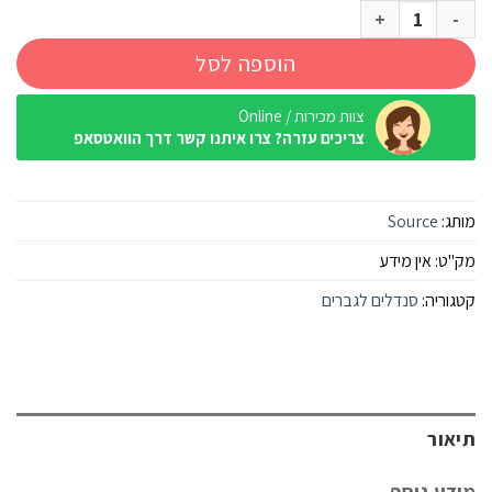
כמות של סנדל שורש Source גובי 2.0 משולשים כחול גברים
הוספה לסל
צוות מכירות / Online
צריכים עזרה? צרו איתנו קשר דרך הוואטסאפ
מותג:
Source
מק"ט:
אין מידע
קטגוריה:
סנדלים לגברים
תיאור
מידע נוסף