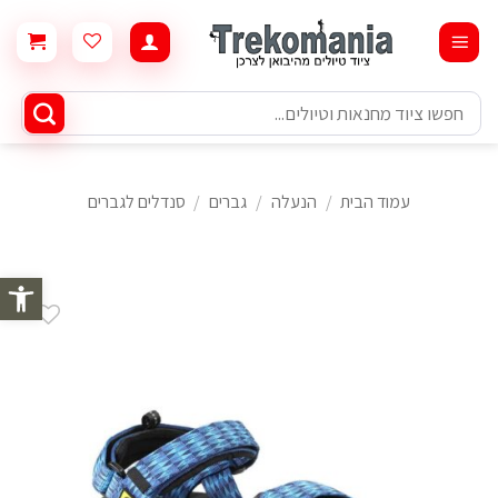
Ski
t
conten
חיפוש
עבור:
עמוד הבית
/
הנעלה
/
גברים
/
סנדלים לגברים
פתח סרגל 