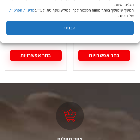
תכנים ושיווק.
המשך שימושך באתר מהווה הסכמה לכך. למידע נוסף ניתן לעיין ב
מדיניות הפרטיות
סנדל Outdoor Pine
סנדל Xero H-Trail
של האתר.
אפור גברים
שחור גברים
הבנתי
₪
269.90
₪
149.90
בחר אפשרויות
בחר אפשרויות
למוצר
למוצר
זה
זה
יש
יש
מספר
מספר
סוגים.
סוגים.
ניתן
ניתן
לבחור
לבחור
את
את
האפשרויות
האפשרויות
בעמוד
בעמוד
המוצר
המוצר
ציוד טיולים