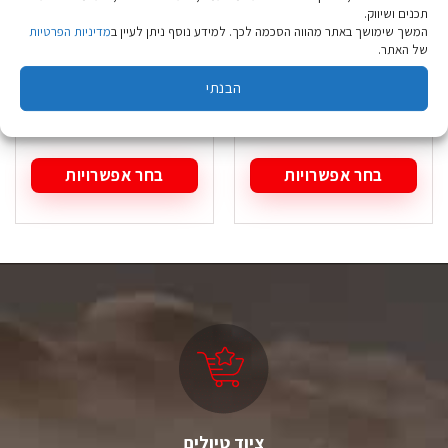
תכנים ושיווק.
המשך שימושך באתר מהווה הסכמה לכך. למידע נוסף ניתן לעיין ב
מדיניות הפרטיות
סנדל שורש Source
סנדל שורש Source
של האתר.
סולו Slim ריינבו-מדרך
קלאסיק-פרו פרסקו
אפור
ירוק נשים
הבנתי
₪
319.90
₪
239.90
בחר אפשרויות
בחר אפשרויות
למוצר
למוצר
זה
זה
יש
יש
מספר
מספר
סוגים.
סוגים.
ניתן
ניתן
לבחור
לבחור
את
את
האפשרויות
האפשרויות
בעמוד
בעמוד
המוצר
המוצר
ציוד טיולים