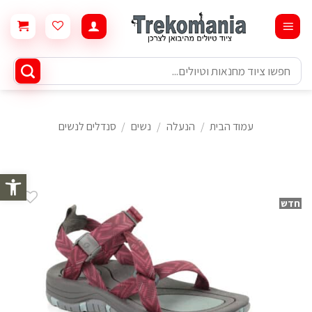
Ski
t
conten
חיפוש
עבור:
עמוד הבית
/
הנעלה
/
נשים
/
סנדלים לנשים
פתח סרגל 
חדש