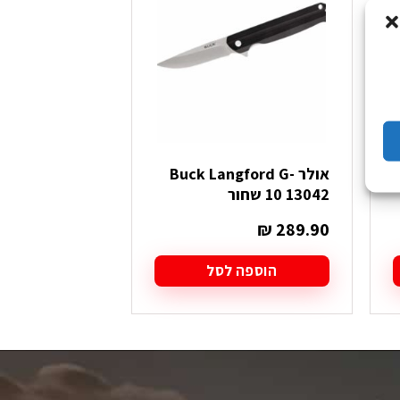
אולר Buck Langford G-
סכין SOG Ace
10 13042 שחור
₪
259.90
₪
289.90
הוספה לסל
הוספה