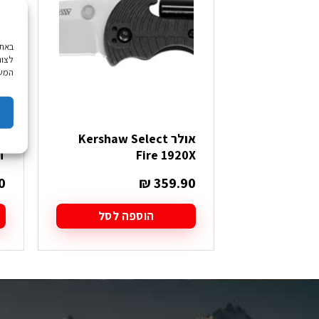
לצור
המשך
אולר Kershaw Select
T
Fire 1920X
0
₪
359.90
הוספה לסל