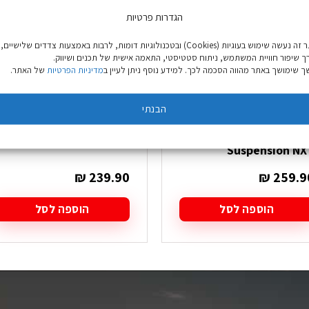
הגדרות פרטיות
באתר זה נעשה שימוש בעוגיות (Cookies) ובטכנולוגיות דומות, לרבות באמצעות צדדים שלישיים,
ך שיפור חוויית המשתמש, ניתוח סטטיסטי, התאמה אישית של תכנים ושיווק.
 שימושך באתר מהווה הסכמה לכך. למידע נוסף ניתן לעיין ב
מדיניות הפרטיות
של האתר.
הבנתי
מולטיפלייר Gerber
אולר Kershaw Tremolo
Suspension NX
₪
239.90
₪
259.9
הוספה לסל
הוספה לסל