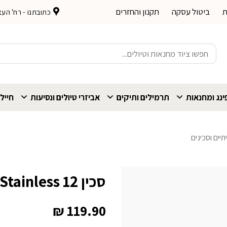
ת
ביטול עסקה
תקנון והחזרים
כתובתנו - רח' העצמאות 
חיפוש
עבור:
נג ומחנאות
תרמילים ותיקים
אביזרי טיולים ונסיעות
חייל
יים וסכינים
סכין Opinel Stainless 12
₪
119.90