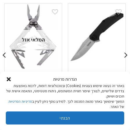
המלאי אזל
אולר Kershaw
פלייר SOG Power
הגדרות פרטיות
Pint
CamShaft
באתר זה נעשה שימוש בעוגיות (Cookies) ובטכנולוגיות דומות, לרבות באמצעות
₪
249.90
₪
239.90
צדדים שלישיים, לצורך שיפור חוויית המשתמש, ניתוח סטטיסטי, התאמה אישית של
תכנים ושיווק.
המשך שימושך באתר מהווה הסכמה לכך. למידע נוסף ניתן לעיין ב
מדיניות הפרטיות
הוספה לסל
מידע נוסף
של האתר.
הבנתי