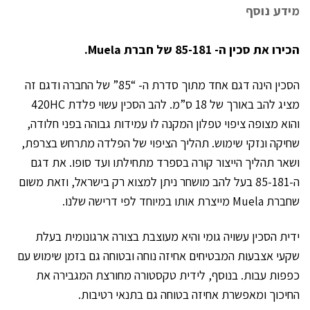
מידע נוסף
הכירו את סכין ה- 85-181 של חברת Muela.
הסכין הינה דגם אחד מתוך סדרת ה- “85” של החברה ודגם זה
מציג להב באורך של 18 ס”מ. להב הסכין עשוי פלדת 420HC
והוא מצופה ציפוי טפלון המקנה לו עמידות גבוהה בפני חלודה,
שחיקה ונזקי שימוש. תהליך הציפוי של הפלדה מתרחש בצרפת,
ושאר תהליך הייצור קורה בספרד מתחילתו ועד סופו. את דגם
ה-85-181 בעל להב מושחר ניתן למצוא רק בישראל, וזאת משום
שחברת Muela מייצרת אותו במיוחד לפי דרישה שלנו.
ידית הסכין עשויה גומי והיא מעוצבת בצורה ארגונומית בעלת
שקעי אצבעות המבטיחים אחיזה נוחה ובטוחה גם בזמן שימוש עם
כפפות עבות. בנוסף, לידית טקסטורה מחורצת המגבירה את
החיכוך ומאפשרת אחיזה בטוחה גם בתנאי רטיבות.