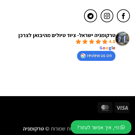
טרקומניה ישראל- ציוד טיולים מהיבואן לצרכן
4.8
powered by
G
o
o
g
l
e
review us on
MasterCard
Visa
היי, איך אפשר לעזור?
2016-2026 כל הזכויות שמורות ©
טרקומניה