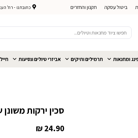
ת
ביטול עסקה
תקנון והחזרים
כתובתנו - רח' העצמאות 
חיפוש
עבור:
נג ומחנאות
תרמילים ותיקים
אביזרי טיולים ונסיעות
חייל
סכין ירקות משונן שפיץ nox
₪
24.90