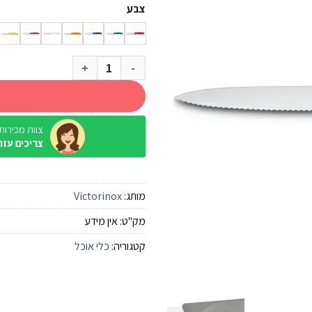
צבע
כמות של סכין ירקות משונן שפיץ Victorinox
צוות מכירות / ine
צריכים עזר
מותג:
Victorinox
מק"ט:
אין מידע
קטגוריה:
כלי אוכל