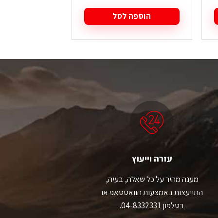
הוספה לסל
הוספה
עזרה וייעוץ
מענה מהיר על כל שאלה, בעיה,
התייעצות באמצעות הוואטסאפ או
בטלפון 04-8332331.